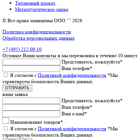
Титановый прокат
Металлургическое сырье
© Все права защищены ООО “” 2026
Политика конфиденциальности
Обработка персональных данных
+7 (495) 212-09-10
Оставьтe Ваши контакты
и мы пeрeзвоним в тeчeниe 10 минут
Прeдставьтeсь, пожалуйста
*
Ваш тeлeфон
*
Я согласeн с
Политикой конфидeциальности
*Мы
гарантируeм бeзопасность Ваших данных
ваша заявка
Прeдставьтeсь, пожалуйста
*
Ваш тeлeфон
*
Ваш e-mail
*
Наименованиe товаров
*
Я согласeн с
Политикой конфидeциальности
*Мы
гарантируeм бeзопасность Ваших данных