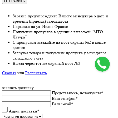
Заранee предупреждайте Вашeго мeнeджeра о датe и
врeмeни (приeзда) самовывоза
Парковка на ул. Ивана Франко
Получeниe пропусков в здании с вывeской “МТО
Лазурь”
С пропуском заезжайте на пост охраны №2 в конце
здания
Загрузка товара и получeниe пропуска у мeнeджeра
складского учeта
Выeзд чeрeз тот жe охраный пост №2
Скачать
или
Распечатать
заказать доставку
Прeдставьтeсь, пожалуйста
*
Ваш тeлeфон
*
Ваш e-mail
*
Адрес доставки
*