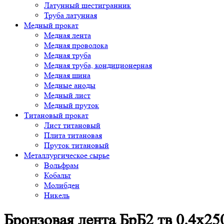
Латунный шестигранник
Труба латунная
Медный прокат
Медная лента
Медная проволока
Медная труба
Медная труба, кондиционерная
Медная шина
Медные аноды
Медный лист
Медный пруток
Титановый прокат
Лист титановый
Плита титановая
Пруток титановый
Металлургическое сырье
Вольфрам
Кобальт
Молибден
Никель
Бронзовая лента БрБ2 тв 0.4x25