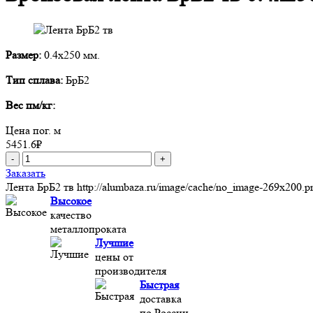
Размер:
0.4x250 мм.
Тип сплава:
БрБ2
Вес пм/кг:
Цена пог. м
5451.6
₽
-
+
Заказать
Лента БрБ2 тв
http://alumbaza.ru/image/cache/no_image-269x200.p
Высокое
качество
металлопроката
Лучшие
цены от
производителя
Быстрая
доставка
по России