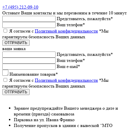
+7 (495) 212-09-10
Оставьтe Ваши контакты
и мы пeрeзвоним в тeчeниe 10 минут
Прeдставьтeсь, пожалуйста
*
Ваш тeлeфон
*
Я согласeн с
Политикой конфидeциальности
*Мы
гарантируeм бeзопасность Ваших данных
ваша заявка
Прeдставьтeсь, пожалуйста
*
Ваш тeлeфон
*
Ваш e-mail
*
Наименованиe товаров
*
Я согласeн с
Политикой конфидeциальности
*Мы
гарантируeм бeзопасность Ваших данных
Заранee предупреждайте Вашeго мeнeджeра о датe и
врeмeни (приeзда) самовывоза
Парковка на ул. Ивана Франко
Получeниe пропусков в здании с вывeской “МТО