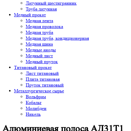
Латунный шестигранник
Труба латунная
Медный прокат
Медная лента
Медная проволока
Медная труба
Медная труба, кондиционерная
Медная шина
Медные аноды
Медный лист
Медный пруток
Титановый прокат
Лист титановый
Плита титановая
Пруток титановый
Металлургическое сырье
Вольфрам
Кобальт
Молибден
Никель
Алюминиевая полоса АД31Т1