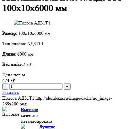
100х10х6000 мм
Размер:
100х10х6000 мм.
Тип сплава:
АД31Т1
Длина:
6000 мм.
Вес пм/кг:
2.701
Цена пог. м
674.3
₽
-
+
Заказать
Полоса АД31Т1
http://alumbaza.ru/image/cache/no_image-
269x200.png
Высокое
качество
металлопроката
Лучшие