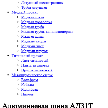
Латунный шестигранник
Труба латунная
Медный прокат
Медная лента
Медная проволока
Медная труба
Медная труба, кондиционерная
Медная шина
Медные аноды
Медный лист
Медный пруток
Титановый прокат
Лист титановый
Плита титановая
Пруток титановый
Металлургическое сырье
Вольфрам
Кобальт
Молибден
Никель
Алюминиевая шина АД31Т