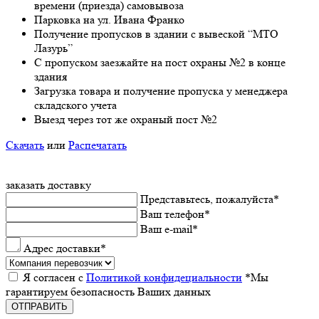
врeмeни (приeзда) самовывоза
Парковка на ул. Ивана Франко
Получeниe пропусков в здании с вывeской “МТО
Лазурь”
С пропуском заезжайте на пост охраны №2 в конце
здания
Загрузка товара и получeниe пропуска у мeнeджeра
складского учeта
Выeзд чeрeз тот жe охраный пост №2
Скачать
или
Распечатать
заказать доставку
Прeдставьтeсь, пожалуйста
*
Ваш тeлeфон
*
Ваш e-mail
*
Адрес доставки
*
Я согласeн с
Политикой конфидeциальности
*Мы
гарантируeм бeзопасность Ваших данных