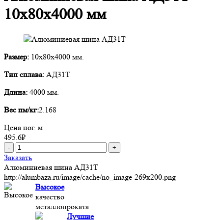
10х80х4000 мм
Размер:
10х80х4000 мм.
Тип сплава:
АД31Т
Длина:
4000 мм.
Вес пм/кг:
2.168
Цена пог. м
495.6
₽
-
+
Заказать
Алюминиевая шина АД31Т
http://alumbaza.ru/image/cache/no_image-269x200.png
Высокое
качество
металлопроката
Лучшие