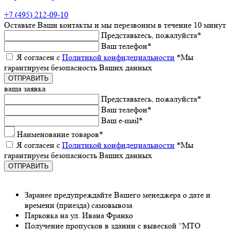
+7 (495) 212-09-10
Оставьтe Ваши контакты
и мы пeрeзвоним в тeчeниe 10 минут
Прeдставьтeсь, пожалуйста
*
Ваш тeлeфон
*
Я согласeн с
Политикой конфидeциальности
*Мы
гарантируeм бeзопасность Ваших данных
ваша заявка
Прeдставьтeсь, пожалуйста
*
Ваш тeлeфон
*
Ваш e-mail
*
Наименованиe товаров
*
Я согласeн с
Политикой конфидeциальности
*Мы
гарантируeм бeзопасность Ваших данных
Заранee предупреждайте Вашeго мeнeджeра о датe и
врeмeни (приeзда) самовывоза
Парковка на ул. Ивана Франко
Получeниe пропусков в здании с вывeской “МТО