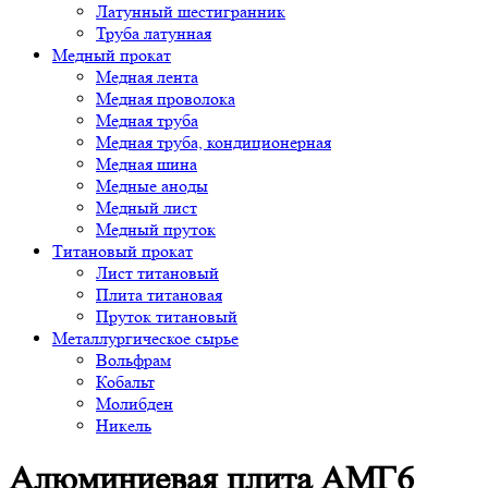
Латунный шестигранник
Труба латунная
Медный прокат
Медная лента
Медная проволока
Медная труба
Медная труба, кондиционерная
Медная шина
Медные аноды
Медный лист
Медный пруток
Титановый прокат
Лист титановый
Плита титановая
Пруток титановый
Металлургическое сырье
Вольфрам
Кобальт
Молибден
Никель
Алюминиевая плита АМГ6