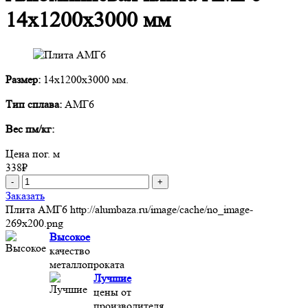
14х1200х3000 мм
Размер:
14х1200х3000 мм.
Тип сплава:
АМГ6
Вес пм/кг:
Цена пог. м
338
₽
-
+
Заказать
Плита АМГ6
http://alumbaza.ru/image/cache/no_image-
269x200.png
Высокое
качество
металлопроката
Лучшие
цены от
производителя