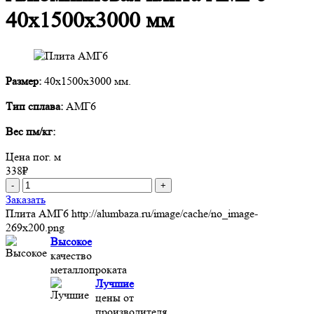
40х1500х3000 мм
Размер:
40х1500х3000 мм.
Тип сплава:
АМГ6
Вес пм/кг:
Цена пог. м
338
₽
-
+
Заказать
Плита АМГ6
http://alumbaza.ru/image/cache/no_image-
269x200.png
Высокое
качество
металлопроката
Лучшие
цены от
производителя