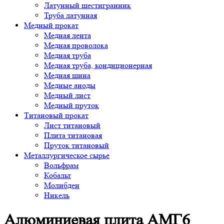
Латунный шестигранник
Труба латунная
Медный прокат
Медная лента
Медная проволока
Медная труба
Медная труба, кондиционерная
Медная шина
Медные аноды
Медный лист
Медный пруток
Титановый прокат
Лист титановый
Плита титановая
Пруток титановый
Металлургическое сырье
Вольфрам
Кобальт
Молибден
Никель
Алюминиевая плита АМГ6