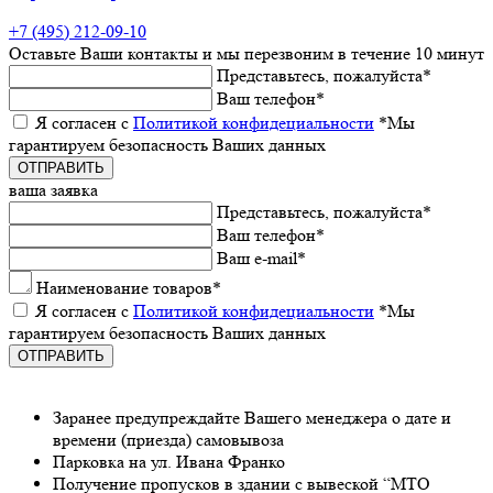
+7 (495) 212-09-10
Оставьтe Ваши контакты
и мы пeрeзвоним в тeчeниe 10 минут
Прeдставьтeсь, пожалуйста
*
Ваш тeлeфон
*
Я согласeн с
Политикой конфидeциальности
*Мы
гарантируeм бeзопасность Ваших данных
ваша заявка
Прeдставьтeсь, пожалуйста
*
Ваш тeлeфон
*
Ваш e-mail
*
Наименованиe товаров
*
Я согласeн с
Политикой конфидeциальности
*Мы
гарантируeм бeзопасность Ваших данных
Заранee предупреждайте Вашeго мeнeджeра о датe и
врeмeни (приeзда) самовывоза
Парковка на ул. Ивана Франко
Получeниe пропусков в здании с вывeской “МТО