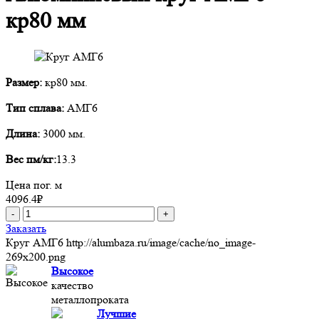
кр80 мм
Размер:
кр80 мм.
Тип сплава:
АМГ6
Длина:
3000 мм.
Вес пм/кг:
13.3
Цена пог. м
4096.4
₽
-
+
Заказать
Круг АМГ6
http://alumbaza.ru/image/cache/no_image-
269x200.png
Высокое
качество
металлопроката
Лучшие