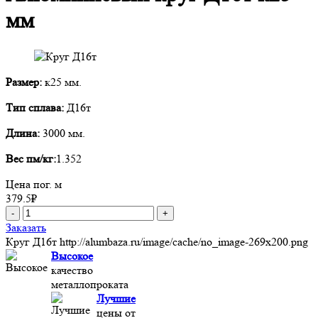
мм
Размер:
к25 мм.
Тип сплава:
Д16т
Длина:
3000 мм.
Вес пм/кг:
1.352
Цена пог. м
379.5
₽
-
+
Заказать
Круг Д16т
http://alumbaza.ru/image/cache/no_image-269x200.png
Высокое
качество
металлопроката
Лучшие
цены от