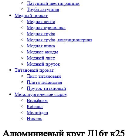
Латунный шестигранник
Труба латунная
Медный прокат
Медная лента
Медная проволока
Медная труба
Медная труба, кондиционерная
Медная шина
Медные аноды
Медный лист
Медный пруток
Титановый прокат
Лист титановый
Плита титановая
Пруток титановый
Металлургическое сырье
Вольфрам
Кобальт
Молибден
Никель
Алюминиевый круг Д16т к25