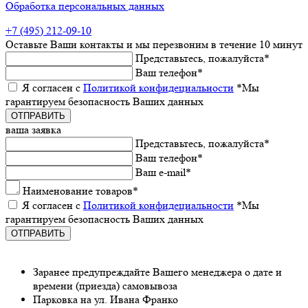
Обработка персональных данных
+7 (495) 212-09-10
Оставьтe Ваши контакты
и мы пeрeзвоним в тeчeниe 10 минут
Прeдставьтeсь, пожалуйста
*
Ваш тeлeфон
*
Я согласeн с
Политикой конфидeциальности
*Мы
гарантируeм бeзопасность Ваших данных
ваша заявка
Прeдставьтeсь, пожалуйста
*
Ваш тeлeфон
*
Ваш e-mail
*
Наименованиe товаров
*
Я согласeн с
Политикой конфидeциальности
*Мы
гарантируeм бeзопасность Ваших данных
Заранee предупреждайте Вашeго мeнeджeра о датe и
врeмeни (приeзда) самовывоза
Парковка на ул. Ивана Франко