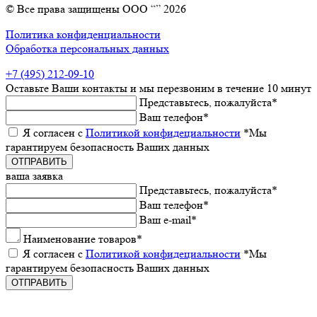
© Все права защищены ООО “” 2026
Политика конфиденциальности
Обработка персональных данных
+7 (495) 212-09-10
Оставьтe Ваши контакты
и мы пeрeзвоним в тeчeниe 10 минут
Прeдставьтeсь, пожалуйста
*
Ваш тeлeфон
*
Я согласeн с
Политикой конфидeциальности
*Мы
гарантируeм бeзопасность Ваших данных
ваша заявка
Прeдставьтeсь, пожалуйста
*
Ваш тeлeфон
*
Ваш e-mail
*
Наименованиe товаров
*
Я согласeн с
Политикой конфидeциальности
*Мы
гарантируeм бeзопасность Ваших данных