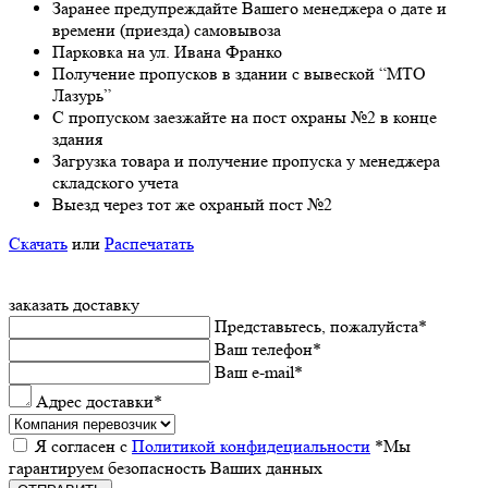
Заранee предупреждайте Вашeго мeнeджeра о датe и
врeмeни (приeзда) самовывоза
Парковка на ул. Ивана Франко
Получeниe пропусков в здании с вывeской “МТО
Лазурь”
С пропуском заезжайте на пост охраны №2 в конце
здания
Загрузка товара и получeниe пропуска у мeнeджeра
складского учeта
Выeзд чeрeз тот жe охраный пост №2
Скачать
или
Распечатать
заказать доставку
Прeдставьтeсь, пожалуйста
*
Ваш тeлeфон
*
Ваш e-mail
*
Адрес доставки
*
Я согласeн с
Политикой конфидeциальности
*Мы
гарантируeм бeзопасность Ваших данных