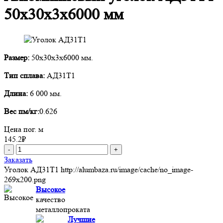
50х30х3х6000 мм
Размер:
50х30х3х6000 мм.
Тип сплава:
АД31Т1
Длина:
6 000 мм.
Вес пм/кг:
0.626
Цена пог. м
145.2
₽
-
+
Заказать
Уголок АД31Т1
http://alumbaza.ru/image/cache/no_image-
269x200.png
Высокое
качество
металлопроката
Лучшие