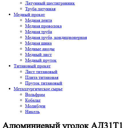
Латунный шестигранник
Труба латунная
Медный прокат
Медная лента
Медная проволока
Медная труба
Медная труба, кондиционерная
Медная шина
Медные аноды
Медный лист
Медный пруток
Титановый прокат
Лист титановый
Плита титановая
Пруток титановый
Металлургическое сырье
Вольфрам
Кобальт
Молибден
Никель
Алюминиевый уголок АД31Т1