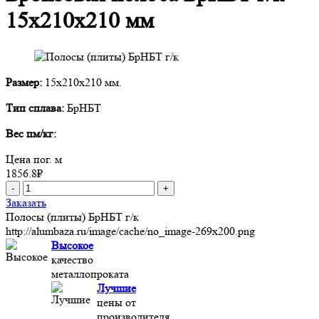
15x210x210 мм
Размер:
15x210x210 мм.
Тип сплава:
БрНБТ
Вес пм/кг:
Цена пог. м
1856.8
₽
-
+
Заказать
Полосы (плиты) БрНБТ г/к
http://alumbaza.ru/image/cache/no_image-269x200.png
Высокое
качество
металлопроката
Лучшие
цены от
производителя