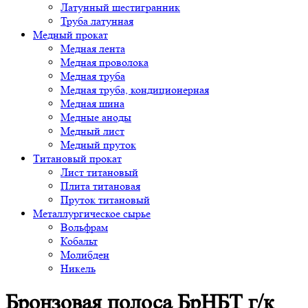
Латунный шестигранник
Труба латунная
Медный прокат
Медная лента
Медная проволока
Медная труба
Медная труба, кондиционерная
Медная шина
Медные аноды
Медный лист
Медный пруток
Титановый прокат
Лист титановый
Плита титановая
Пруток титановый
Металлургическое сырье
Вольфрам
Кобальт
Молибден
Никель
Бронзовая полоса БрНБТ г/к