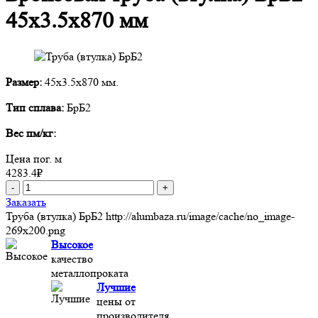
45x3.5x870 мм
Размер:
45x3.5x870 мм.
Тип сплава:
БрБ2
Вес пм/кг:
Цена пог. м
4283.4
₽
-
+
Заказать
Труба (втулка) БрБ2
http://alumbaza.ru/image/cache/no_image-
269x200.png
Высокое
качество
металлопроката
Лучшие
цены от
производителя