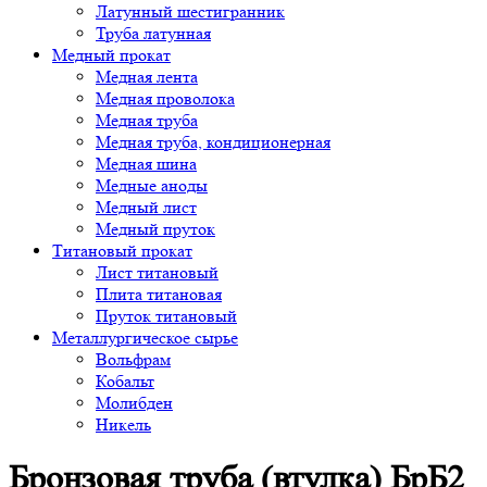
Латунный шестигранник
Труба латунная
Медный прокат
Медная лента
Медная проволока
Медная труба
Медная труба, кондиционерная
Медная шина
Медные аноды
Медный лист
Медный пруток
Титановый прокат
Лист титановый
Плита титановая
Пруток титановый
Металлургическое сырье
Вольфрам
Кобальт
Молибден
Никель
Бронзовая труба (втулка) БрБ2