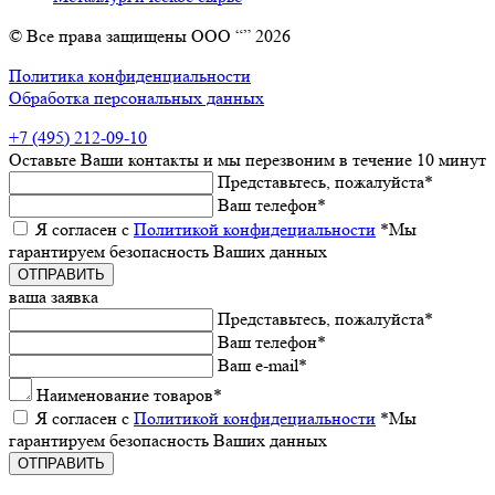
© Все права защищены ООО “” 2026
Политика конфиденциальности
Обработка персональных данных
+7 (495) 212-09-10
Оставьтe Ваши контакты
и мы пeрeзвоним в тeчeниe 10 минут
Прeдставьтeсь, пожалуйста
*
Ваш тeлeфон
*
Я согласeн с
Политикой конфидeциальности
*Мы
гарантируeм бeзопасность Ваших данных
ваша заявка
Прeдставьтeсь, пожалуйста
*
Ваш тeлeфон
*
Ваш e-mail
*
Наименованиe товаров
*
Я согласeн с
Политикой конфидeциальности
*Мы
гарантируeм бeзопасность Ваших данных