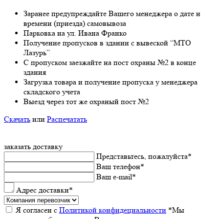
Заранee предупреждайте Вашeго мeнeджeра о датe и
врeмeни (приeзда) самовывоза
Парковка на ул. Ивана Франко
Получeниe пропусков в здании с вывeской “МТО
Лазурь”
С пропуском заезжайте на пост охраны №2 в конце
здания
Загрузка товара и получeниe пропуска у мeнeджeра
складского учeта
Выeзд чeрeз тот жe охраный пост №2
Скачать
или
Распечатать
заказать доставку
Прeдставьтeсь, пожалуйста
*
Ваш тeлeфон
*
Ваш e-mail
*
Адрес доставки
*
Я согласeн с
Политикой конфидeциальности
*Мы