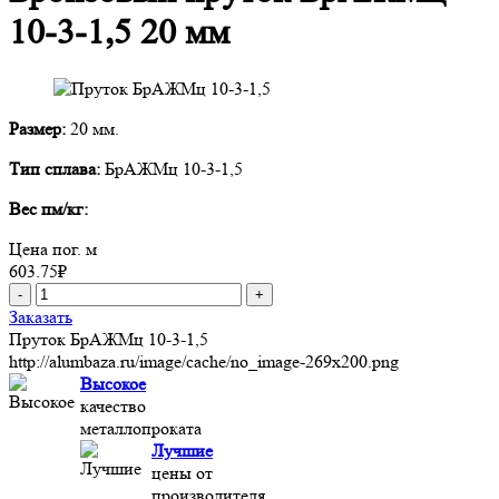
10-3-1,5 20 мм
Размер:
20 мм.
Тип сплава:
БрАЖМц 10-3-1,5
Вес пм/кг:
Цена пог. м
603.75
₽
-
+
Заказать
Пруток БрАЖМц 10-3-1,5
http://alumbaza.ru/image/cache/no_image-269x200.png
Высокое
качество
металлопроката
Лучшие
цены от
производителя