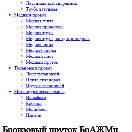
Латунный шестигранник
Труба латунная
Медный прокат
Медная лента
Медная проволока
Медная труба
Медная труба, кондиционерная
Медная шина
Медные аноды
Медный лист
Медный пруток
Титановый прокат
Лист титановый
Плита титановая
Пруток титановый
Металлургическое сырье
Вольфрам
Кобальт
Молибден
Никель
Бронзовый пруток БрАЖМц