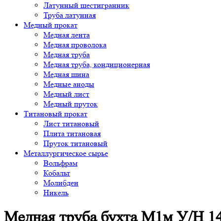
Латунный шестигранник
Труба латунная
Медный прокат
Медная лента
Медная проволока
Медная труба
Медная труба, кондиционерная
Медная шина
Медные аноды
Медный лист
Медный пруток
Титановый прокат
Лист титановый
Плита титановая
Пруток титановый
Металлургическое сырье
Вольфрам
Кобальт
Молибден
Никель
Медная труба бухта М1м У/Н 1