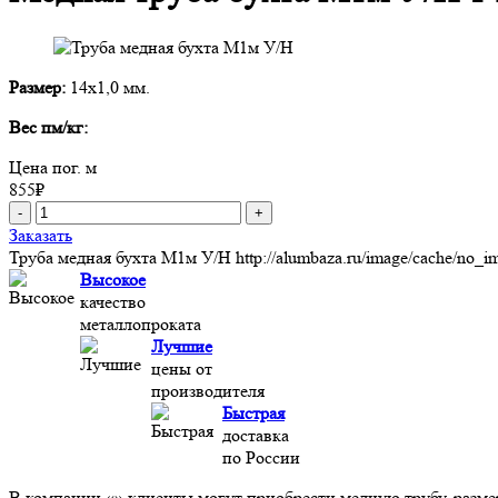
Размер:
14х1,0 мм.
Вес пм/кг:
Цена пог. м
855
₽
-
+
Заказать
Труба медная бухта М1м У/Н
http://alumbaza.ru/image/cache/no_
Высокое
качество
металлопроката
Лучшие
цены от
производителя
Быстрая
доставка
по России
В компании «» клиенты могут приобрести медную трубу, разме