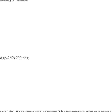
image-269x200.png
ром 14х1,0 мм оптом и в розницу. Мы предлагаем только товары