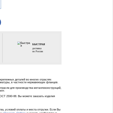
ер:
70,0х4300 мм.
сплава:
AISI 316L
Цена пог. м
По запросу
+
ЗАКАЗАТЬ
ЛУЧШИЕ
БЫСТРАЯ
цены от
доставка
производителя
по России