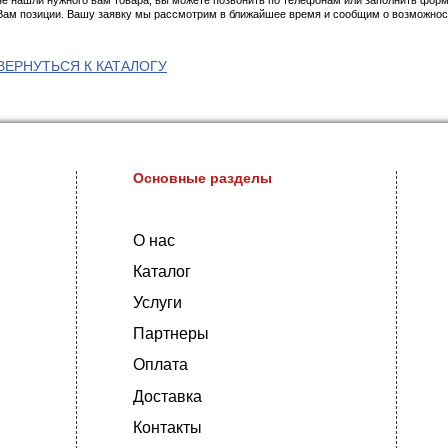
Т
В компании «» Вы можете купить нержавеющий круг (
Круги из нержавеющей стали используют в качестве
ОЕ
промышленного производства. Прутки применяют дл
Нержавеющие круги используют в химической, пищев
оборудования и деталей механизмов, в дизайне и ар
У нас представлены нержавеющие круги из сплава AI
длиной 4300 мм.
Быстрая доставка по всей России.
Окончательная цена на продукцию формируется, исхо
не нашли нужного вам товара, вы можете позвонит
Вам позиции. Вашу заявку мы рассмотрим в ближай
ВЕРНУТЬСЯ К КАТАЛОГУ
Основные раздел