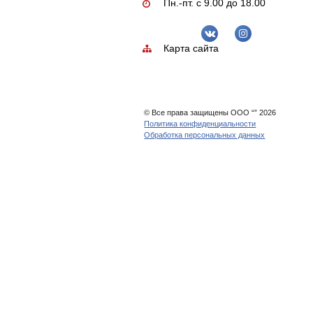
ЗАДАТЬ ВОП
+7 (495) 212-09-10
zakaz@alumbaza.r
info@alumbaza.ru
г. Москва, ул. Ива
д.46
Пн.-пт. с 9.00 до 1
Карта сайта