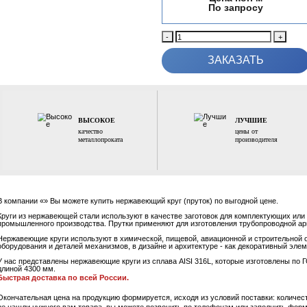
щий
Разм
Тип 
я
ая
еющая
-
щие
алы
я
ий
ВЫСОКОЕ
жавеющий
качество
металлопроката
АТ