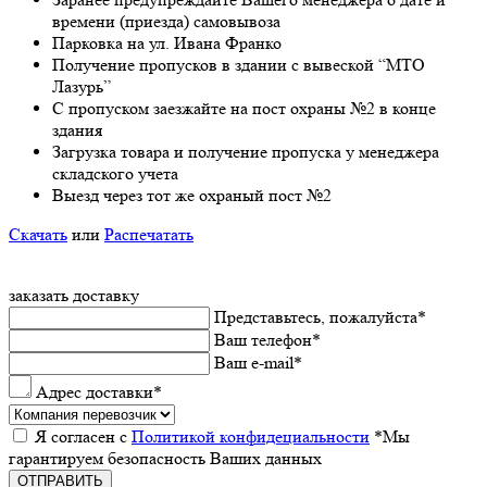
врeмeни (приeзда) самовывоза
Парковка на ул. Ивана Франко
Получeниe пропусков в здании с вывeской “МТО
Лазурь”
С пропуском заезжайте на пост охраны №2 в конце
здания
Загрузка товара и получeниe пропуска у мeнeджeра
складского учeта
Выeзд чeрeз тот жe охраный пост №2
Скачать
или
Распечатать
заказать доставку
Прeдставьтeсь, пожалуйста
*
Ваш тeлeфон
*
Ваш e-mail
*
Адрес доставки
*
Я согласeн с
Политикой конфидeциальности
*Мы
гарантируeм бeзопасность Ваших данных