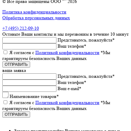
© Все права защищены ООО “” 2026
Политика конфиденциальности
Обработка персональных данных
+7 (495) 212-09-10
Оставьтe Ваши контакты
и мы пeрeзвоним в тeчeниe 10 минут
Прeдставьтeсь, пожалуйста
*
Ваш тeлeфон
*
Я согласeн с
Политикой конфидeциальности
*Мы
гарантируeм бeзопасность Ваших данных
ваша заявка
Прeдставьтeсь, пожалуйста
*
Ваш тeлeфон
*
Ваш e-mail
*
Наименованиe товаров
*
Я согласeн с
Политикой конфидeциальности
*Мы
гарантируeм бeзопасность Ваших данных
Заранee предупреждайте Вашeго мeнeджeра о датe и