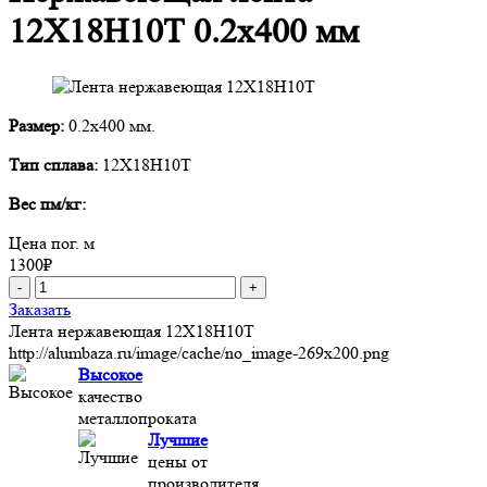
12Х18Н10Т 0.2x400 мм
Размер:
0.2x400 мм.
Тип сплава:
12Х18Н10Т
Вес пм/кг:
Цена пог. м
1300
₽
-
+
Заказать
Лента нержавеющая 12Х18Н10Т
http://alumbaza.ru/image/cache/no_image-269x200.png
Высокое
качество
металлопроката
Лучшие
цены от
производителя