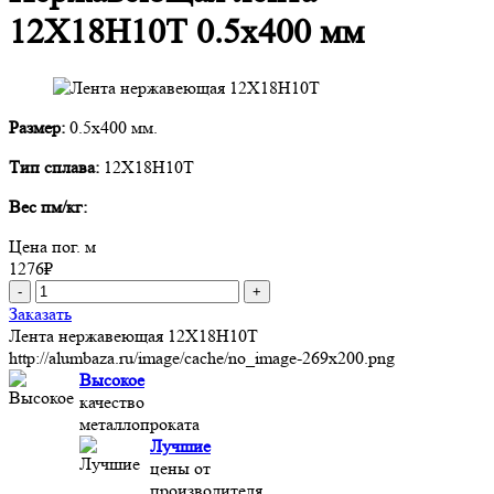
12Х18Н10Т 0.5х400 мм
Размер:
0.5х400 мм.
Тип сплава:
12Х18Н10Т
Вес пм/кг:
Цена пог. м
1276
₽
-
+
Заказать
Лента нержавеющая 12Х18Н10Т
http://alumbaza.ru/image/cache/no_image-269x200.png
Высокое
качество
металлопроката
Лучшие
цены от
производителя