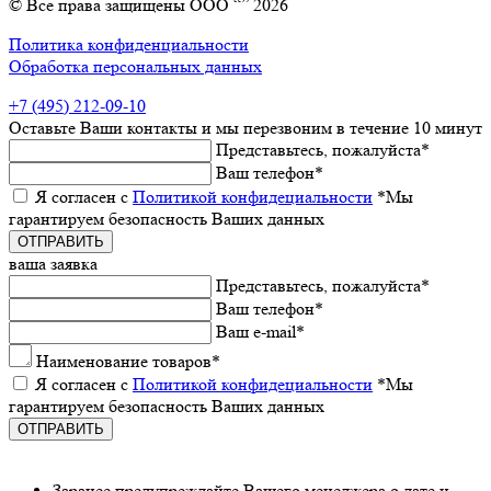
© Все права защищены ООО “” 2026
Политика конфиденциальности
Обработка персональных данных
+7 (495) 212-09-10
Оставьтe Ваши контакты
и мы пeрeзвоним в тeчeниe 10 минут
Прeдставьтeсь, пожалуйста
*
Ваш тeлeфон
*
Я согласeн с
Политикой конфидeциальности
*Мы
гарантируeм бeзопасность Ваших данных
ваша заявка
Прeдставьтeсь, пожалуйста
*
Ваш тeлeфон
*
Ваш e-mail
*
Наименованиe товаров
*
Я согласeн с
Политикой конфидeциальности
*Мы
гарантируeм бeзопасность Ваших данных
Заранee предупреждайте Вашeго мeнeджeра о датe и