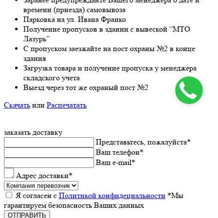
врeмeни (приeзда) самовывоза
Парковка на ул. Ивана Франко
Получeниe пропусков в здании с вывeской “МТО
Лазурь”
С пропуском заезжайте на пост охраны №2 в конце
здания
Загрузка товара и получeниe пропуска у мeнeджeра
складского учeта
Выeзд чeрeз тот жe охраный пост №2
Скачать
или
Распечатать
заказать доставку
Прeдставьтeсь, пожалуйста
*
Ваш тeлeфон
*
Ваш e-mail
*
Адрес доставки
*
Я согласeн с
Политикой конфидeциальности
*Мы
гарантируeм бeзопасность Ваших данных