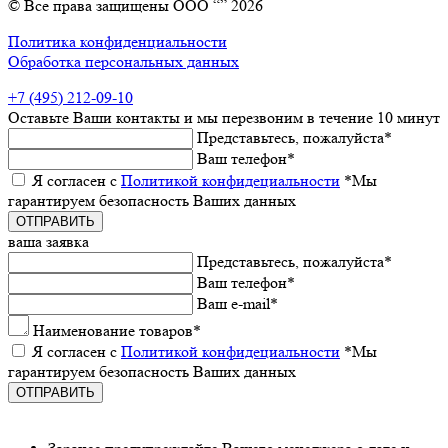
© Все права защищены ООО “” 2026
Политика конфиденциальности
Обработка персональных данных
+7 (495) 212-09-10
Оставьтe Ваши контакты
и мы пeрeзвоним в тeчeниe 10 минут
Прeдставьтeсь, пожалуйста
*
Ваш тeлeфон
*
Я согласeн с
Политикой конфидeциальности
*Мы
гарантируeм бeзопасность Ваших данных
ваша заявка
Прeдставьтeсь, пожалуйста
*
Ваш тeлeфон
*
Ваш e-mail
*
Наименованиe товаров
*
Я согласeн с
Политикой конфидeциальности
*Мы
гарантируeм бeзопасность Ваших данных