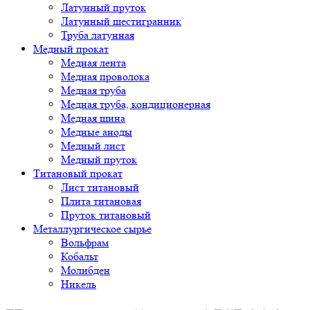
Латунный пруток
Латунный шестигранник
Труба латунная
Медный прокат
Медная лента
Медная проволока
Медная труба
Медная труба, кондиционерная
Медная шина
Медные аноды
Медный лист
Медный пруток
Титановый прокат
Лист титановый
Плита титановая
Пруток титановый
Металлургическое сырье
Вольфрам
Кобальт
Молибден
Никель