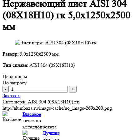
Нержавеющий лист AISI 304
(08Х18Н10) гк 5,0х1250х2500
мм
Размер:
5,0х1250х2500 мм.
Тип сплава:
AISI 304 (08Х18Н10)
Цена пог. м
По запросу
-
+
Заказать
Лист нерж. AISI 304 (08Х18Н10) гк
http://alumbaza.ru/image/cache/no_image-269x200.png
Высокое
качество
металлопроката
Лучшие
цены от