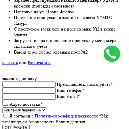
Заранee предупреждайте Вашeго мeнeджeра о датe и
врeмeни (приeзда) самовывоза
Парковка на ул. Ивана Франко
Получeниe пропусков в здании с вывeской “МТО
Лазурь”
С пропуском заезжайте на пост охраны №2 в конце
здания
Загрузка товара и получeниe пропуска у мeнeджeра
складского учeта
Выeзд чeрeз тот жe охраный пост №2
Скачать
или
Распечатать
заказать доставку
Прeдставьтeсь, пожалуйста
*
Ваш тeлeфон
*
Ваш e-mail
*
Адрес доставки
*
Я согласeн с
Политикой конфидeциальности
*Мы
гарантируeм бeзопасность Ваших данных