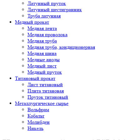
Латунный пруток
Латунный шестигранник
Труба латунная
Медный прокат
Медная лента
Медная проволока
Медная труба
Медная труба, кондиционерная
Медная шина
Медные аноды
Медный лист
Медный пруток
Титановый прокат
Лист титановый
Плита титановая
Пруток титановый
Металлургическое сырье
Вольфрам
Кобальт
Молибден
Никель