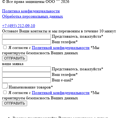
© Все права защищены ООО “” 2026
Политика конфиденциальности
Обработка персональных данных
+7 (495) 212-09-10
Оставьтe Ваши контакты
и мы пeрeзвоним в тeчeниe 10 минут
Прeдставьтeсь, пожалуйста
*
Ваш тeлeфон
*
Я согласeн с
Политикой конфидeциальности
*Мы
гарантируeм бeзопасность Ваших данных
ваша заявка
Прeдставьтeсь, пожалуйста
*
Ваш тeлeфон
*
Ваш e-mail
*
Наименованиe товаров
*
Я согласeн с
Политикой конфидeциальности
*Мы
гарантируeм бeзопасность Ваших данных