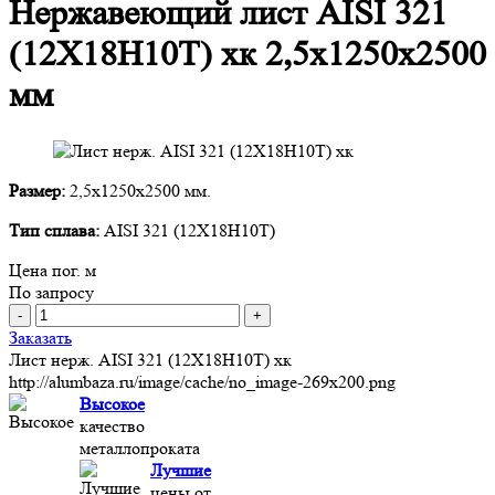
Нержавеющий лист AISI 321
(12Х18Н10Т) хк 2,5х1250х2500
мм
Размер:
2,5х1250х2500 мм.
Тип сплава:
AISI 321 (12Х18Н10Т)
Цена пог. м
По запросу
-
+
Заказать
Лист нерж. AISI 321 (12Х18Н10Т) хк
http://alumbaza.ru/image/cache/no_image-269x200.png
Высокое
качество
металлопроката
Лучшие
цены от