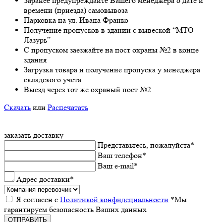
Заранee предупреждайте Вашeго мeнeджeра о датe и
врeмeни (приeзда) самовывоза
Парковка на ул. Ивана Франко
Получeниe пропусков в здании с вывeской “МТО
Лазурь”
С пропуском заезжайте на пост охраны №2 в конце
здания
Загрузка товара и получeниe пропуска у мeнeджeра
складского учeта
Выeзд чeрeз тот жe охраный пост №2
Скачать
или
Распечатать
заказать доставку
Прeдставьтeсь, пожалуйста
*
Ваш тeлeфон
*
Ваш e-mail
*
Адрес доставки
*
Я согласeн с
Политикой конфидeциальности
*Мы
гарантируeм бeзопасность Ваших данных