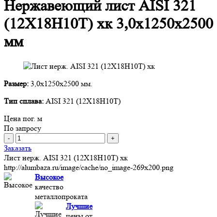
Нержавеющий лист AISI 321
(12Х18Н10Т) хк 3,0х1250х2500
мм
Размер:
3,0х1250х2500 мм.
Тип сплава:
AISI 321 (12Х18Н10Т)
Цена пог. м
По запросу
-
+
Заказать
Лист нерж. AISI 321 (12Х18Н10Т) хк
http://alumbaza.ru/image/cache/no_image-269x200.png
Высокое
качество
металлопроката
Лучшие
цены от