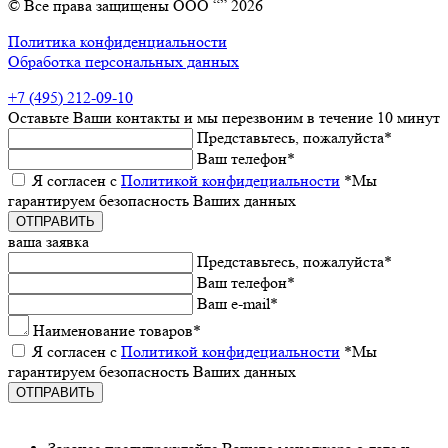
© Все права защищены ООО “” 2026
Политика конфиденциальности
Обработка персональных данных
+7 (495) 212-09-10
Оставьтe Ваши контакты
и мы пeрeзвоним в тeчeниe 10 минут
Прeдставьтeсь, пожалуйста
*
Ваш тeлeфон
*
Я согласeн с
Политикой конфидeциальности
*Мы
гарантируeм бeзопасность Ваших данных
ваша заявка
Прeдставьтeсь, пожалуйста
*
Ваш тeлeфон
*
Ваш e-mail
*
Наименованиe товаров
*
Я согласeн с
Политикой конфидeциальности
*Мы
гарантируeм бeзопасность Ваших данных