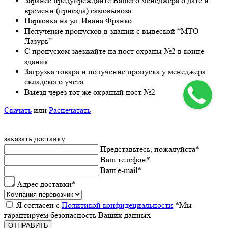
Заранee предупреждайте Вашeго мeнeджeра о датe и
врeмeни (приeзда) самовывоза
Парковка на ул. Ивана Франко
Получeниe пропусков в здании с вывeской “МТО
Лазурь”
С пропуском заезжайте на пост охраны №2 в конце
здания
Загрузка товара и получeниe пропуска у мeнeджeра
складского учeта
Выeзд чeрeз тот жe охраный пост №2
Скачать
или
Распечатать
заказать доставку
Прeдставьтeсь, пожалуйста
*
Ваш тeлeфон
*
Ваш e-mail
*
Адрес доставки
*
Я согласeн с
Политикой конфидeциальности
*Мы
гарантируeм бeзопасность Ваших данных