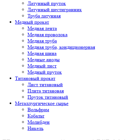
Латунный пруток
Латунный шестигранник
Труба латунная
Медный прокат
Медная лента
Медная проволока
Медная труба
Медная труба, кондиционерная
Медная шина
Медные аноды
Медный лист
Медный пруток
Титановый прокат
Лист титановый
Плита титановая
Пруток титановый
Металлургическое сырье
Вольфрам
Кобальт
Молибден
Никель