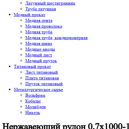
Латунный шестигранник
Труба латунная
Медный прокат
Медная лента
Медная проволока
Медная труба
Медная труба, кондиционерная
Медная шина
Медные аноды
Медный лист
Медный пруток
Титановый прокат
Лист титановый
Плита титановая
Пруток титановый
Металлургическое сырье
Вольфрам
Кобальт
Молибден
Никель
Нержавеющий рулон 0,7х1000-