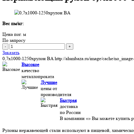
Вес пм/кг:
Цена пог. м
По запросу
-
+
Заказать
0,7х1000-1250хрулон BA
http://alumbaza.ru/image/cache/no_imag
Высокое
качество
металлопроката
Лучшие
цены от
производителя
Быстрая
доставка
по России
В компании «» Вы можете купить р
Рулоны нержавеющей стали используют в пищевой, химической,