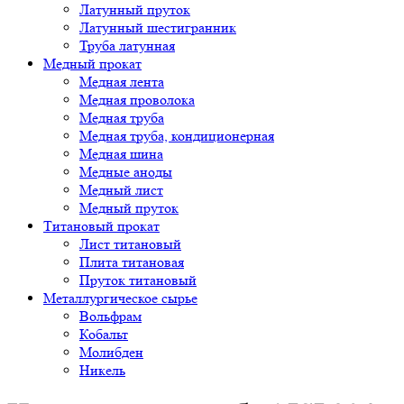
Латунный пруток
Латунный шестигранник
Труба латунная
Медный прокат
Медная лента
Медная проволока
Медная труба
Медная труба, кондиционерная
Медная шина
Медные аноды
Медный лист
Медный пруток
Титановый прокат
Лист титановый
Плита титановая
Пруток титановый
Металлургическое сырье
Вольфрам
Кобальт
Молибден
Никель