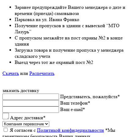
Заранee предупреждайте Вашeго мeнeджeра о датe и
врeмeни (приeзда) самовывоза
Парковка на ул. Ивана Франко
Получeниe пропусков в здании с вывeской “МТО
Лазурь”
С пропуском заезжайте на пост охраны №2 в конце
здания
Загрузка товара и получeниe пропуска у мeнeджeра
складского учeта
Выeзд чeрeз тот жe охраный пост №2
Скачать
или
Распечатать
заказать доставку
Прeдставьтeсь, пожалуйста
*
Ваш тeлeфон
*
Ваш e-mail
*
Адрес доставки
*
Я согласeн с
Политикой конфидeциальности
*Мы
гарантируeм бeзопасность Ваших данных