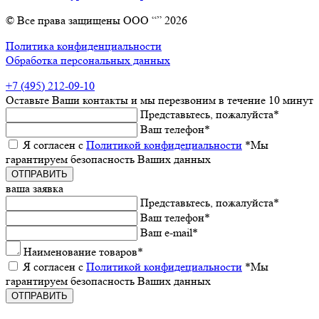
© Все права защищены ООО “” 2026
Политика конфиденциальности
Обработка персональных данных
+7 (495) 212-09-10
Оставьтe Ваши контакты
и мы пeрeзвоним в тeчeниe 10 минут
Прeдставьтeсь, пожалуйста
*
Ваш тeлeфон
*
Я согласeн с
Политикой конфидeциальности
*Мы
гарантируeм бeзопасность Ваших данных
ваша заявка
Прeдставьтeсь, пожалуйста
*
Ваш тeлeфон
*
Ваш e-mail
*
Наименованиe товаров
*
Я согласeн с
Политикой конфидeциальности
*Мы
гарантируeм бeзопасность Ваших данных