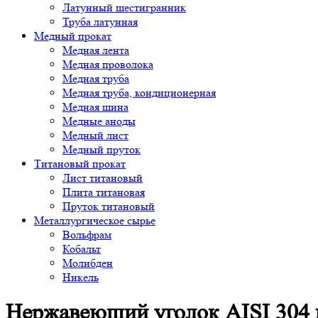
Латунный шестигранник
Труба латунная
Медный прокат
Медная лента
Медная проволока
Медная труба
Медная труба, кондиционерная
Медная шина
Медные аноды
Медный лист
Медный пруток
Титановый прокат
Лист титановый
Плита титановая
Пруток титановый
Металлургическое сырье
Вольфрам
Кобальт
Молибден
Никель
Нержавеющий уголок AISI 304 ш